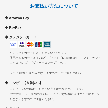
京都
お支払い方法について
関
大阪
900円
1090円
1240円
1490円
西
兵庫
Amazon Pay
奈良
和歌山
PayPay
鳥取
島根
中
クレジットカード
岡山
920円
1120円
1260円
1510円
国
広島
山口
クレジットカードによるお支払いとなります。
徳島
使用出来るカードは〔VISA〕〔JCB〕〔MasterCard〕〔アメリカン・
四
香川
1030円
1230円
1370円
1630円
エキスプレス〕〔ダイナースクラブ〕です。
国
愛媛
高知
支払い回数は1回のみとなりますので、ご了承ください。
福岡
佐賀
コンビニ【※前払い】
長崎
九
コンビニ払いの場合、お支払い完了後の発送となります。
熊本
1140円
1340円
1480円
1730円
州
ご注文後、10日以内にお支払いいただけない場合は注文が自動キャンセ
大分
ルとなりますのでご注意ください。
宮崎
鹿児島