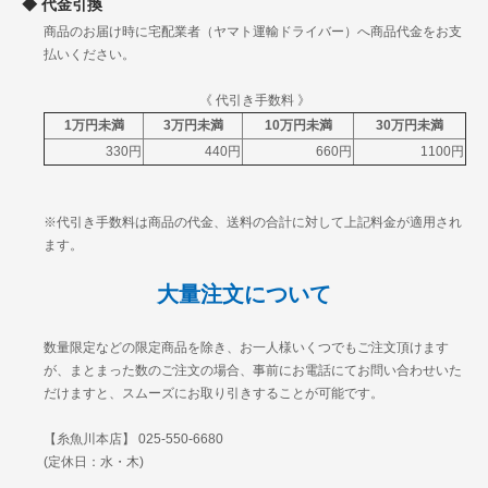
代金引換
沖縄
2330円
3045円
3724円
4524円
商品のお届け時に宅配業者（ヤマト運輸ドライバー）へ商品代金をお支
払いください。
《 代引き手数料 》
1万円未満
3万円未満
10万円未満
30万円未満
330円
440円
660円
1100円
※代引き手数料は商品の代金、送料の合計に対して上記料金が適用され
ます。
大量注文について
数量限定などの限定商品を除き、お一人様いくつでもご注文頂けます
が、まとまった数のご注文の場合、事前にお電話にてお問い合わせいた
だけますと、スムーズにお取り引きすることが可能です。
【糸魚川本店】 025-550-6680
(定休日：水・木)