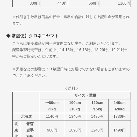
330円
440円
660円
1100円
岐阜
中
静岡
1120円
1340円
1755円
※代引き手数料は商品の代金、送料の合計に対して上記料金が適用され
部
愛知
ます。
三重
滋賀
常温便】クロネコヤマト
京都
こちらは要冷蔵品が同一注文内にない場合、ご利用いただけます。
関
大阪
1230円
1530円
1955円
配送希望時間帯は、午前中、14-16時、16-18時、18-20時、19-21時の
西
兵庫
中からご指定いただけます。
奈良
和歌山
※天候などの影響により希望日時にお届けできない場合もございますの
鳥取
で、ご了承ください。
島根
中
岡山
1250円
1560円
1975円
国
《 送料 》
広島
サイズ・重量
山口
〜80cm
100cm
120cm
140cm
徳島
/5kg
/10kg
/15kg
/20kg
四
香川
1360円
1670円
2085円
北海道
1140円
1340円
1480円
1730円
国
愛媛
北
青森
高知
東
岩手
900円
1090円
1240円
1490円
福岡
北
秋田