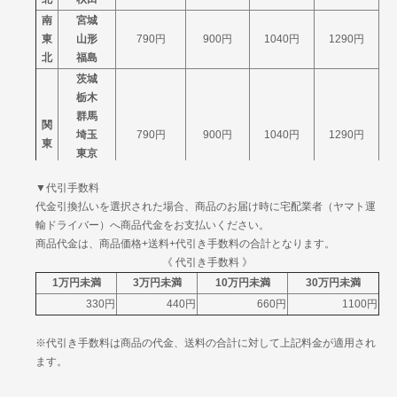
佐賀
南
宮城
長崎
九
東
山形
熊本
790円
1470円
900円
1780円
1040円
2195円
1290円
州
北
福島
大分
宮崎
茨城
鹿児島
栃木
沖縄
群馬
2660円
3485円
4439円
関
埼玉
790円
900円
1040円
1290円
東
東京
神奈川
▼代引手数料
山梨
代金引換払いを選択された場合、商品のお届け時に宅配業者（ヤマト運
信
新潟
790円
900円
1040円
1290円
輸ドライバー）へ商品代金をお支払いください。
越
長野
商品代金は、商品価格+送料+代引き手数料の合計となります。
富山
北
《 代引き手数料 》
石川
790円
900円
1040円
1290円
陸
1万円未満
3万円未満
10万円未満
30万円未満
福井
330円
440円
660円
1100円
岐阜
中
静岡
790円
900円
1040円
1290円
※代引き手数料は商品の代金、送料の合計に対して上記料金が適用され
部
愛知
ます。
三重
滋賀