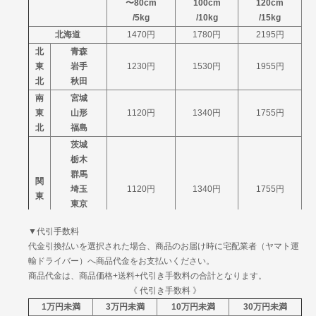
〜80cm
100cm
120cm
/5kg
/10kg
/15kg
北海道
1470円
1780円
2195円
北
青森
東
岩手
1230円
1530円
1955円
北
秋田
南
宮城
東
山形
1120円
1340円
1755円
北
福島
茨城
栃木
群馬
関
埼玉
1120円
1340円
1755円
東
東京
神奈川
▼代引手数料
山梨
代金引換払いを選択された場合、商品のお届け時に宅配業者（ヤマト運
信
新潟
1120円
1340円
1755円
輸ドライバー）へ商品代金をお支払いください。
越
長野
商品代金は、商品価格+送料+代引き手数料の合計となります。
富山
北
《 代引き手数料 》
石川
1120円
1340円
1755円
陸
1万円未満
3万円未満
10万円未満
30万円未満
福井