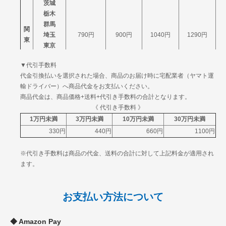
宮崎
茨城
鹿児島
栃木
沖縄
群馬
2660円
3485円
4439円
関
埼玉
790円
900円
1040円
1290円
東
東京
神奈川
▼代引手数料
山梨
代金引換払いを選択された場合、商品のお届け時に宅配業者（ヤマト運
信
新潟
790円
900円
1040円
1290円
輸ドライバー）へ商品代金をお支払いください。
越
長野
商品代金は、商品価格+送料+代引き手数料の合計となります。
富山
北
《 代引き手数料 》
石川
790円
900円
1040円
1290円
陸
1万円未満
3万円未満
10万円未満
30万円未満
福井
330円
440円
660円
1100円
岐阜
中
静岡
790円
900円
1040円
1290円
※代引き手数料は商品の代金、送料の合計に対して上記料金が適用され
部
愛知
ます。
三重
滋賀
京都
お支払い方法について
関
大阪
900円
1090円
1240円
1490円
西
兵庫
Amazon Pay
奈良