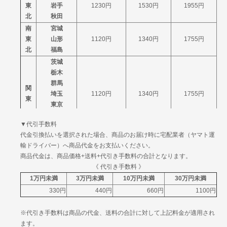
東
岩手
1230円
1530円
1955円
北
秋田
南
宮城
東
山形
1120円
1340円
1755円
北
福島
茨城
栃木
群馬
関
埼玉
1120円
1340円
1755円
東
東京
神奈川
▼代引手数料
山梨
代金引換払いを選択された場合、商品のお届け時に宅配業者（ヤマト運
信
新潟
1120円
1340円
1755円
輸ドライバー）へ商品代金をお支払いください。
越
長野
商品代金は、商品価格+送料+代引き手数料の合計となります。
富山
北
《 代引き手数料 》
石川
1120円
1340円
1755円
陸
1万円未満
3万円未満
10万円未満
30万円未満
福井
330円
440円
660円
1100円
岐阜
中
静岡
1120円
1340円
1755円
※代引き手数料は商品の代金、送料の合計に対して上記料金が適用され
部
愛知
ます。
三重