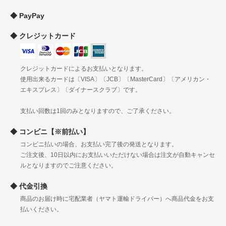
和歌山
PayPay
鳥取
島根
中
クレジットカード
岡山
920円
1120円
1260円
1510円
国
広島
山口
クレジットカードによるお支払いとなります。
徳島
使用出来るカードは〔VISA〕〔JCB〕〔MasterCard〕〔アメリカン・
四
香川
1030円
1230円
1370円
1630円
エキスプレス〕〔ダイナースクラブ〕です。
国
愛媛
高知
支払い回数は1回のみとなりますので、ご了承ください。
福岡
佐賀
コンビニ【※前払い】
長崎
九
コンビニ払いの場合、お支払い完了後の発送となります。
熊本
1140円
1340円
1480円
1730円
州
ご注文後、10日以内にお支払いいただけない場合は注文が自動キャンセ
大分
ルとなりますのでご注意ください。
宮崎
鹿児島
代金引換
沖縄
2330円
3045円
3724円
4524円
商品のお届け時に宅配業者（ヤマト運輸ドライバー）へ商品代金をお支
払いください。