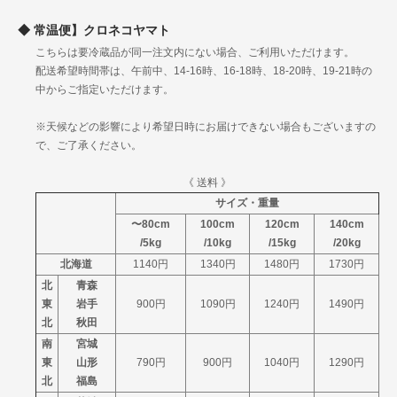
滋賀
常温便】クロネコヤマト
京都
こちらは要冷蔵品が同一注文内にない場合、ご利用いただけます。
関
大阪
1230円
1530円
1955円
配送希望時間帯は、午前中、14-16時、16-18時、18-20時、19-21時の
西
兵庫
中からご指定いただけます。
奈良
和歌山
※天候などの影響により希望日時にお届けできない場合もございますの
鳥取
で、ご了承ください。
島根
中
岡山
1250円
1560円
1975円
国
《 送料 》
広島
サイズ・重量
山口
〜80cm
100cm
120cm
140cm
徳島
/5kg
/10kg
/15kg
/20kg
四
香川
1360円
1670円
2085円
北海道
1140円
1340円
1480円
1730円
国
愛媛
北
青森
高知
東
岩手
900円
1090円
1240円
1490円
福岡
北
秋田
佐賀
南
宮城
長崎
九
東
山形
熊本
790円
1470円
900円
1780円
1040円
2195円
1290円
州
北
福島
大分