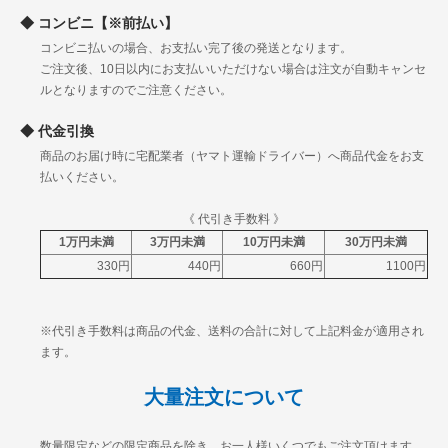
佐賀
コンビニ【※前払い】
長崎
九
コンビニ払いの場合、お支払い完了後の発送となります。
熊本
1140円
1340円
1480円
1730円
州
ご注文後、10日以内にお支払いいただけない場合は注文が自動キャンセ
大分
ルとなりますのでご注意ください。
宮崎
鹿児島
代金引換
沖縄
2330円
3045円
3724円
4524円
商品のお届け時に宅配業者（ヤマト運輸ドライバー）へ商品代金をお支
払いください。
《 代引き手数料 》
1万円未満
3万円未満
10万円未満
30万円未満
330円
440円
660円
1100円
※代引き手数料は商品の代金、送料の合計に対して上記料金が適用され
ます。
大量注文について
数量限定などの限定商品を除き、お一人様いくつでもご注文頂けます