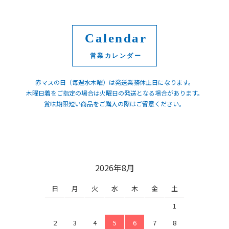
Calendar
赤マスの日（毎週水木曜）は発送業務休止日になります。
木曜日着をご指定の場合は火曜日の発送となる場合があります。
賞味期限短い商品をご購入の際はご留意ください。
2026年8月
日
月
火
水
木
金
土
1
2
3
4
5
6
7
8