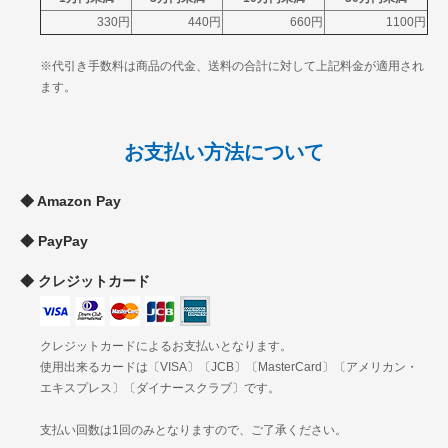
福井
330円
440円
660円
1100円
岐阜
中
静岡
790円
900円
1040円
1290円
※代引き手数料は商品の代金、送料の合計に対して上記料金が適用され
部
愛知
ます。
三重
滋賀
京都
お支払い方法について
関
大阪
900円
1090円
1240円
1490円
西
兵庫
Amazon Pay
奈良
和歌山
PayPay
鳥取
島根
中
クレジットカード
岡山
920円
1120円
1260円
1510円
国
広島
山口
クレジットカードによるお支払いとなります。
徳島
使用出来るカードは〔VISA〕〔JCB〕〔MasterCard〕〔アメリカン・
四
香川
1030円
1230円
1370円
1630円
エキスプレス〕〔ダイナースクラブ〕です。
国
愛媛
高知
支払い回数は1回のみとなりますので、ご了承ください。
福岡