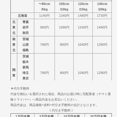
〜80cm
100cm
120cm
140cm
徳島
/5kg
/10kg
/15kg
/20kg
四
香川
1360円
1670円
2085円
北海道
1140円
1340円
1480円
1730円
国
愛媛
北
青森
高知
東
岩手
900円
1090円
1240円
1490円
福岡
北
秋田
佐賀
南
宮城
長崎
九
東
山形
熊本
790円
1470円
900円
1780円
1040円
2195円
1290円
州
北
福島
大分
宮崎
茨城
鹿児島
栃木
沖縄
群馬
2660円
3485円
4439円
関
埼玉
790円
900円
1040円
1290円
東
東京
神奈川
▼代引手数料
山梨
代金引換払いを選択された場合、商品のお届け時に宅配業者（ヤマト運
信
新潟
790円
900円
1040円
1290円
輸ドライバー）へ商品代金をお支払いください。
越
長野
商品代金は、商品価格+送料+代引き手数料の合計となります。
富山
北
《 代引き手数料 》
石川
790円
900円
1040円
1290円
陸
1万円未満
3万円未満
10万円未満
30万円未満