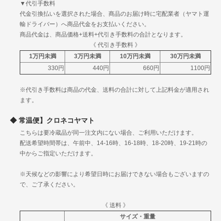
▼代引手数料
山梨
代金引換払いを選択された場合、商品のお届け時に宅配業者（ヤマト運
信
新潟
1120円
1340円
1755円
輸ドライバー）へ商品代金をお支払いください。
越
長野
商品代金は、商品価格+送料+代引き手数料の合計となります。
富山
北
《 代引き手数料 》
石川
1120円
1340円
1755円
陸
1万円未満
3万円未満
10万円未満
30万円未満
福井
330円
440円
660円
1100円
岐阜
中
静岡
1120円
1340円
1755円
※代引き手数料は商品の代金、送料の合計に対して上記料金が適用され
部
愛知
ます。
三重
滋賀
常温便】クロネコヤマト
京都
こちらは要冷蔵品が同一注文内にない場合、ご利用いただけます。
関
大阪
1230円
1530円
1955円
配送希望時間帯は、午前中、14-16時、16-18時、18-20時、19-21時の
西
兵庫
中からご指定いただけます。
奈良
和歌山
※天候などの影響により希望日時にお届けできない場合もございますの
鳥取
で、ご了承ください。
島根
中
岡山
1250円
1560円
1975円
国
《 送料 》
広島
サイズ・重量
山口