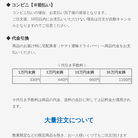
佐賀
コンビニ【※前払い】
長崎
九
コンビニ払いの場合、お支払い完了後の発送となります。
熊本
1140円
1340円
1480円
1730円
州
ご注文後、10日以内にお支払いいただけない場合は注文が自動キャンセ
大分
ルとなりますのでご注意ください。
宮崎
鹿児島
代金引換
沖縄
2330円
3045円
3724円
4524円
商品のお届け時に宅配業者（ヤマト運輸ドライバー）へ商品代金をお支
払いください。
《 代引き手数料 》
1万円未満
3万円未満
10万円未満
30万円未満
330円
440円
660円
1100円
※代引き手数料は商品の代金、送料の合計に対して上記料金が適用され
ます。
大量注文について
数量限定などの限定商品を除き、お一人様いくつでもご注文頂けます