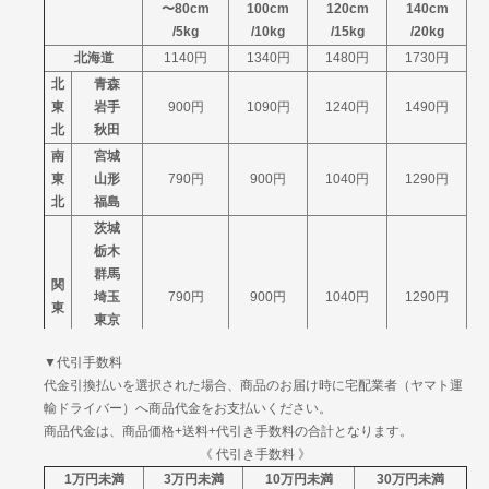
〜80cm
100cm
120cm
140cm
徳島
/5kg
/10kg
/15kg
/20kg
四
香川
1360円
1670円
2085円
北海道
1140円
1340円
1480円
1730円
国
愛媛
北
青森
高知
東
岩手
900円
1090円
1240円
1490円
福岡
北
秋田
佐賀
南
宮城
長崎
九
東
山形
熊本
790円
1470円
900円
1780円
1040円
2195円
1290円
州
北
福島
大分
宮崎
茨城
鹿児島
栃木
沖縄
群馬
2660円
3485円
4439円
関
埼玉
790円
900円
1040円
1290円
東
東京
神奈川
▼代引手数料
山梨
代金引換払いを選択された場合、商品のお届け時に宅配業者（ヤマト運
信
新潟
790円
900円
1040円
1290円
輸ドライバー）へ商品代金をお支払いください。
越
長野
商品代金は、商品価格+送料+代引き手数料の合計となります。
富山
北
《 代引き手数料 》
石川
790円
900円
1040円
1290円
陸
1万円未満
3万円未満
10万円未満
30万円未満
福井