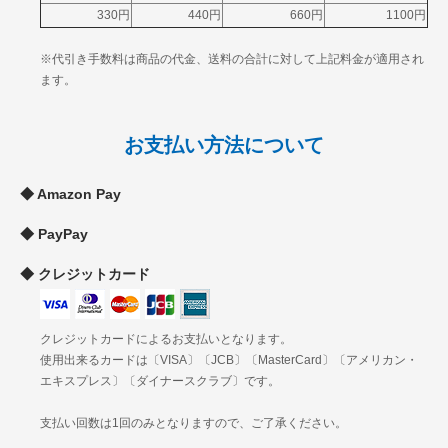
330円
440円
660円
1100円
岐阜
中
静岡
790円
900円
1040円
1290円
※代引き手数料は商品の代金、送料の合計に対して上記料金が適用され
部
愛知
ます。
三重
滋賀
京都
お支払い方法について
関
大阪
900円
1090円
1240円
1490円
西
兵庫
Amazon Pay
奈良
和歌山
PayPay
鳥取
島根
中
クレジットカード
岡山
920円
1120円
1260円
1510円
国
広島
山口
クレジットカードによるお支払いとなります。
徳島
使用出来るカードは〔VISA〕〔JCB〕〔MasterCard〕〔アメリカン・
四
香川
1030円
1230円
1370円
1630円
エキスプレス〕〔ダイナースクラブ〕です。
国
愛媛
高知
支払い回数は1回のみとなりますので、ご了承ください。
福岡