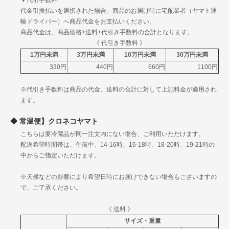
▼代引手数料
山梨
代金引換払いを選択された場合、商品のお届け時に宅配業者（ヤマト運
信
新潟
1120円
1340円
1755円
輸ドライバー）へ商品代金をお支払いください。
越
長野
商品代金は、商品価格+送料+代引き手数料の合計となります。
富山
北
《 代引き手数料 》
石川
1120円
1340円
1755円
陸
1万円未満
3万円未満
10万円未満
30万円未満
福井
330円
440円
660円
1100円
岐阜
中
静岡
1120円
1340円
1755円
※代引き手数料は商品の代金、送料の合計に対して上記料金が適用され
部
愛知
ます。
三重
滋賀
常温便】クロネコヤマト
京都
こちらは要冷蔵品が同一注文内にない場合、ご利用いただけます。
関
大阪
1230円
1530円
1955円
配送希望時間帯は、午前中、14-16時、16-18時、18-20時、19-21時の
西
兵庫
中からご指定いただけます。
奈良
和歌山
※天候などの影響により希望日時にお届けできない場合もございますの
鳥取
で、ご了承ください。
島根
中
岡山
1250円
1560円
1975円
国
《 送料 》
広島
サイズ・重量
山口