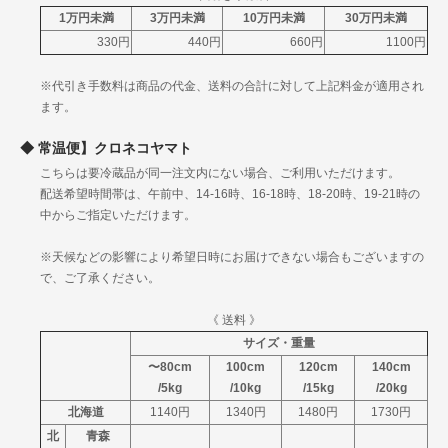
石川
1120円
1340円
1755円
陸
1万円未満
3万円未満
10万円未満
30万円未満
福井
330円
440円
660円
1100円
岐阜
中
静岡
1120円
1340円
1755円
※代引き手数料は商品の代金、送料の合計に対して上記料金が適用され
部
愛知
ます。
三重
滋賀
常温便】クロネコヤマト
京都
こちらは要冷蔵品が同一注文内にない場合、ご利用いただけます。
関
大阪
1230円
1530円
1955円
配送希望時間帯は、午前中、14-16時、16-18時、18-20時、19-21時の
西
兵庫
中からご指定いただけます。
奈良
和歌山
※天候などの影響により希望日時にお届けできない場合もございますの
鳥取
で、ご了承ください。
島根
中
岡山
1250円
1560円
1975円
国
《 送料 》
広島
サイズ・重量
山口
〜80cm
100cm
120cm
140cm
徳島
/5kg
/10kg
/15kg
/20kg
四
香川
1360円
1670円
2085円
北海道
1140円
1340円
1480円
1730円
国
愛媛
北
青森
高知