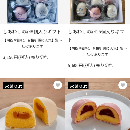
しあわせの卵8個入りギフト
しあわせの卵15個入りギフ
ト
【内祝や御祝、合格祈願に人気】熨斗
掛け承ります
【内祝や御祝、合格祈願に人気】熨斗
掛け承ります
3,150円(税込)
売り切れ
5,600円(税込)
売り切れ
Sold Out
Sold Out