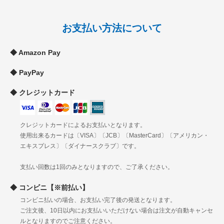
滋賀
京都
お支払い方法について
関
大阪
900円
1090円
1240円
1490円
西
兵庫
Amazon Pay
奈良
和歌山
PayPay
鳥取
島根
中
クレジットカード
岡山
920円
1120円
1260円
1510円
国
広島
山口
クレジットカードによるお支払いとなります。
徳島
使用出来るカードは〔VISA〕〔JCB〕〔MasterCard〕〔アメリカン・
四
香川
1030円
1230円
1370円
1630円
エキスプレス〕〔ダイナースクラブ〕です。
国
愛媛
高知
支払い回数は1回のみとなりますので、ご了承ください。
福岡
佐賀
コンビニ【※前払い】
長崎
九
コンビニ払いの場合、お支払い完了後の発送となります。
熊本
1140円
1340円
1480円
1730円
州
ご注文後、10日以内にお支払いいただけない場合は注文が自動キャンセ
大分
ルとなりますのでご注意ください。