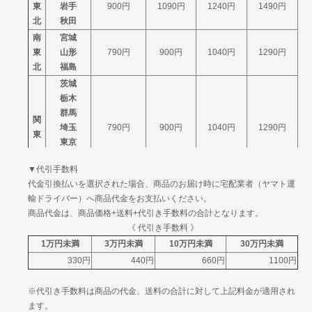
東
岩手
900円
1090円
1240円
1490円
福岡
北
秋田
佐賀
南
宮城
長崎
九
東
山形
熊本
790円
1470円
900円
1780円
1040円
2195円
1290円
州
北
福島
大分
宮崎
茨城
鹿児島
栃木
沖縄
群馬
2660円
3485円
4439円
関
埼玉
790円
900円
1040円
1290円
東
東京
神奈川
▼代引手数料
山梨
代金引換払いを選択された場合、商品のお届け時に宅配業者（ヤマト運
信
新潟
790円
900円
1040円
1290円
輸ドライバー）へ商品代金をお支払いください。
越
長野
商品代金は、商品価格+送料+代引き手数料の合計となります。
富山
北
《 代引き手数料 》
石川
790円
900円
1040円
1290円
陸
1万円未満
3万円未満
10万円未満
30万円未満
福井
330円
440円
660円
1100円
岐阜
中
静岡
790円
900円
1040円
1290円
※代引き手数料は商品の代金、送料の合計に対して上記料金が適用され
部
愛知
ます。
三重