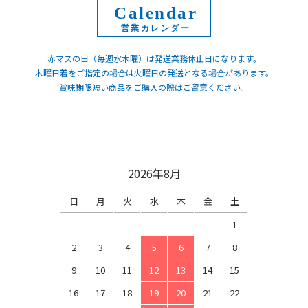
Calendar
赤マスの日（毎週水木曜）は発送業務休止日になります。
木曜日着をご指定の場合は火曜日の発送となる場合があります。
賞味期限短い商品をご購入の際はご留意ください。
2026年8月
日
月
火
水
木
金
土
1
2
3
4
5
6
7
8
9
10
11
12
13
14
15
16
17
18
19
20
21
22