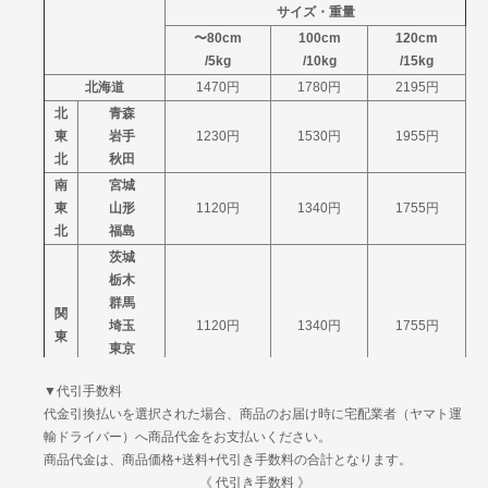
サイズ・重量
〜80cm
100cm
120cm
/5kg
/10kg
/15kg
北海道
1470円
1780円
2195円
北
青森
東
岩手
1230円
1530円
1955円
北
秋田
南
宮城
東
山形
1120円
1340円
1755円
北
福島
茨城
栃木
群馬
関
埼玉
1120円
1340円
1755円
東
東京
神奈川
▼代引手数料
山梨
代金引換払いを選択された場合、商品のお届け時に宅配業者（ヤマト運
信
新潟
1120円
1340円
1755円
輸ドライバー）へ商品代金をお支払いください。
越
長野
商品代金は、商品価格+送料+代引き手数料の合計となります。
富山
北
《 代引き手数料 》