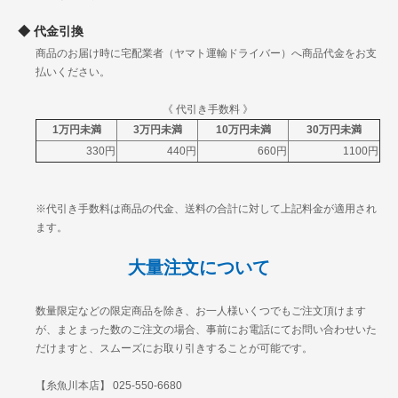
宮崎
鹿児島
代金引換
沖縄
2330円
3045円
3724円
4524円
商品のお届け時に宅配業者（ヤマト運輸ドライバー）へ商品代金をお支
払いください。
《 代引き手数料 》
1万円未満
3万円未満
10万円未満
30万円未満
330円
440円
660円
1100円
※代引き手数料は商品の代金、送料の合計に対して上記料金が適用され
ます。
大量注文について
数量限定などの限定商品を除き、お一人様いくつでもご注文頂けます
が、まとまった数のご注文の場合、事前にお電話にてお問い合わせいた
だけますと、スムーズにお取り引きすることが可能です。
【糸魚川本店】 025-550-6680